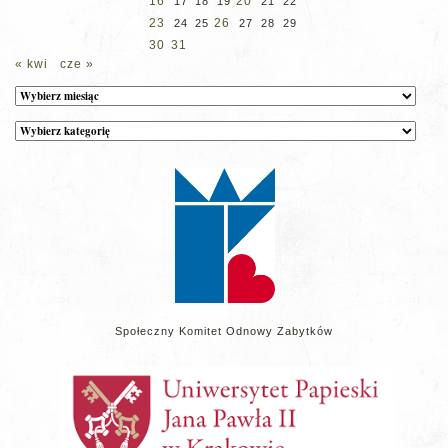
16
20
17
18
19
21
22
23
26
24
25
27
28
29
30
31
« kwi
cze »
Archiwum
Kategorie
wpisów
na
stronie
Społeczny Komitet Odnowy Zabytków