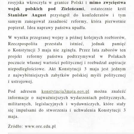
mimo zwycięstwa
rosyjska wkroczyła w granice Polski i
wojsk polskich pod Zieleńcami
, ostatecznie król
Stanisław August
przystąpił do konfederatów i tym
samym zanegował zasadność reformy, która pierwotnie
popierał. Idea naprawy państwa upadła.
W wyniku przegranej wojny a późnej kolejnych rozbiorów,
Rzeczpospolita przestała istnieć, jednak pamięć
o Konstytucji 3 maja nie zginęła. Przez lata zaborów ten
projekt reformy państwa podtrzymywał w Polakach
poczucie własnej wartości politycznej i rozbudzał aspiracje
niepodległościowe. Akt Konstytucji 3 maja jest jednym
z najwybitniejszych zabytków polskiej myśli politycznej
i ustrojowej.
Pod adresem
konstytucja3maja.gov.pl
można znaleźć
informacje o najważniejszych wydarzeniach politycznych,
militarnych, legislacyjnych i wydawniczych, które stały
się impulsami do stworzenia i uchwalenia Konstytucji 3
maja.
Żródło: www.ore.edu.pl