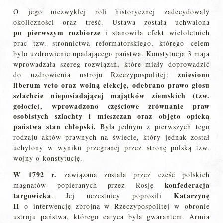
O jego niezwykłej roli historycznej zadecydowały
okoliczności oraz treść. Ustawa została uchwalona
po pierwszym rozbiorze
i stanowiła efekt wieloletnich
prac tzw. stronnictwa reformatorskiego, którego celem
było uzdrowienie upadającego państwa. Konstytucja 3 maja
wprowadzała szereg rozwiązań, które miały doprowadzić
zniesiono
do uzdrowienia ustroju Rzeczypospolitej:
liberum veto oraz wolną elekcję, odebrano prawo głosu
szlachcie nieposiadającej majątków ziemskich (tzw.
gołocie), wprowadzono częściowe zrównanie praw
osobistych szlachty i mieszczan oraz objęto opieką
państwa stan chłopski.
Była jednym z pierwszych tego
rodzaju aktów prawnych na świecie, który jednak został
uchylony w wyniku przegranej przez stronę polską tzw.
wojny o konstytucję.
W 1792 r.
zawiązana została przez cześć polskich
konfederacja
magnatów popieranych przez Rosję
targowicka
Katarzynę
. Jej uczestnicy poprosili
II
o interwencję zbrojną w Rzeczypospolitej w obronie
ustroju państwa, którego caryca była gwarantem. Armia