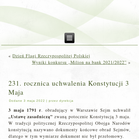
«
Dzień Flagi Rzeczypospolitej Polskiej
Wyniki konkursu „Milion na bank 2021/2022”
»
231. rocznica uchwalenia Konstytucji 3
Maja
Dodane
3 maja 2022
|
przez
dyrekcja
3 maja 1791 r
. obradujący w Warszawie Sejm uchwalił
„Ustawę zasadniczą”
zwaną potocznie Konstytucją 3 maja.
W tradycji politycznej Rzeczypospolitej Obojga Narodów
konstytucją nazywano dokumenty końcowe obrad Sejmów,
dlatego w tym wymiarze dokument nie był przełomowy.