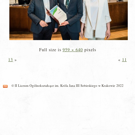
Full size is
959 × 640
pixels
13
»
«
11
© II Liceum Ogólnokształcące im. Króla Jana III Sobieskiego w Krakowie 2022