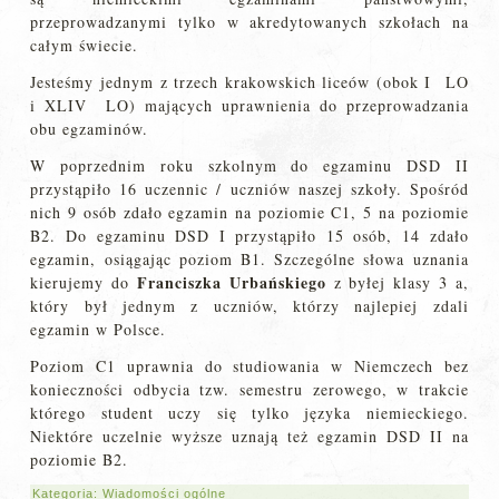
przeprowadzanymi tylko w akredytowanych szkołach na
całym świecie.
Jesteśmy jednym z trzech krakowskich liceów (obok I LO
i XLIV LO) mających uprawnienia do przeprowadzania
obu egzaminów.
W poprzednim roku szkolnym do egzaminu DSD II
przystąpiło 16 uczennic / uczniów naszej szkoły. Spośród
nich 9 osób zdało egzamin na poziomie C1, 5 na poziomie
B2. Do egzaminu DSD I przystąpiło 15 osób, 14 zdało
egzamin, osiągając poziom B1. Szczególne słowa uznania
Franciszka
Urbańskiego
kierujemy do
z byłej klasy 3 a,
który był jednym z uczniów, którzy najlepiej zdali
egzamin w Polsce.
Poziom C1 uprawnia do studiowania w Niemczech bez
konieczności odbycia tzw. semestru zerowego, w trakcie
którego student uczy się tylko języka niemieckiego.
Niektóre uczelnie wyższe uznają też egzamin DSD II na
poziomie B2.
Kategoria:
Wiadomości ogólne