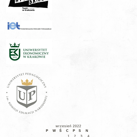
wrzesień 2022
P
W
Ś
C
P
S
N
1
2
3
4