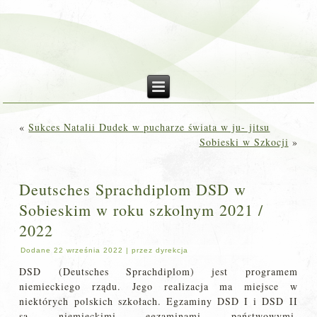
«
Sukces Natalii Dudek w pucharze świata w ju- jitsu
Sobieski w Szkocji
»
Deutsches Sprachdiplom DSD w
Sobieskim w roku szkolnym 2021 /
2022
Dodane
22 września 2022
|
przez
dyrekcja
DSD (Deutsches Sprachdiplom) jest programem
niemieckiego rządu. Jego realizacja ma miejsce w
niektórych polskich szkołach. Egzaminy DSD I i DSD II
są niemieckimi egzaminami państwowymi,