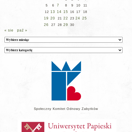
7
5
6
8
9
10
11
13
14
15
12
16
17
18
19
20
22
24
25
21
23
26
29
27
28
30
« sie
paź »
Archiwum
Kategorie
wpisów
na
stronie
Społeczny Komitet Odnowy Zabytków