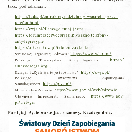
także pod adresami:
https://fdds.pl/co-robimy/
udzielamy-wsparcia-przez-
telefon.html
https://zwjr.pl/dlaczego-
tutaj-jestes
https://forumprzeciwdepresji.
pl/wazne-telefony-
antydepresyjne
https://oik.krakow.pl/telefon-
zaufania
https://www.who.int/
Światowej Organizacji Zdrowia:
https://
Polskiego Towarzystwa Suicydologicznego:
suicydologia.org/
https://zwjr.pl/
Kampanii „Życie warte jest rozmowy”:
Polskiego Towarzystwa Zapobiegania
https://ptzs.pl/
Samobójstwom:
https://www.gov.pl/
web/zdrowie
Ministerstwa Zdrowia:
https://www.gov.
Głównego Inspektoratu Sanitarnego:
pl/web/gis
Pamiętaj: życie warte jest rozmowy. Każdego dnia.