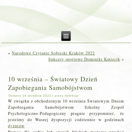
«
Narodowe Czytanie Sobieski Kraków 2022
Sukcesy sportowe Dominiki Kmiecik
»
10 września – Światowy Dzień
Zapobiegania Samobójstwom
Dodane
14 września 2022
|
przez
dyrekcja
W związku z obchodzonym 10 września Światowym Dniem
Zapobiegania Samobójstwom Szkolny Zespół
Psychologiczno-Pedagogiczny pragnie przypomnieć, że
jesteśmy do Waszej dyspozycji codziennie w godzinach
dyżurów
Pomoc dla siebie lub swoich bliskich możecie uzyskać