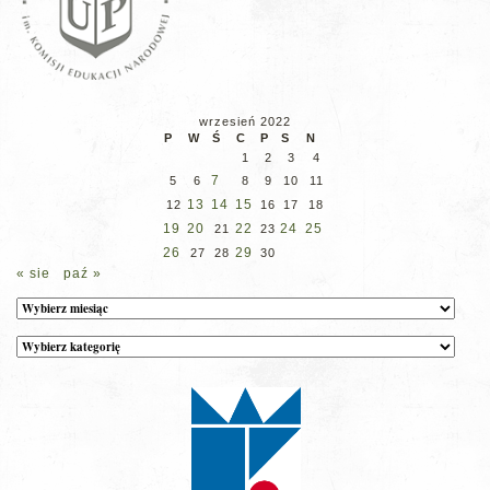
wrzesień 2022
P
W
Ś
C
P
S
N
1
2
3
4
7
5
6
8
9
10
11
13
14
15
12
16
17
18
19
20
22
24
25
21
23
26
29
27
28
30
« sie
paź »
Archiwum
Kategorie
wpisów
na
stronie