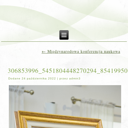
←
Międzynarodowa konferencja naukowa
306853996_5451804448270294_85419950
Dodane
24 października 2022
|
przez
admin3