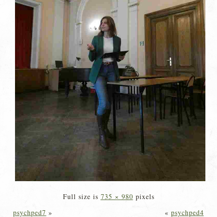
Full size is
735 × 980
pixels
psychped7
»
«
psychped4