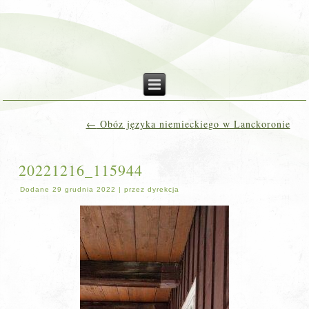
←
Obóz języka niemieckiego w Lanckoronie
20221216_115944
Dodane
29 grudnia 2022
|
przez
dyrekcja