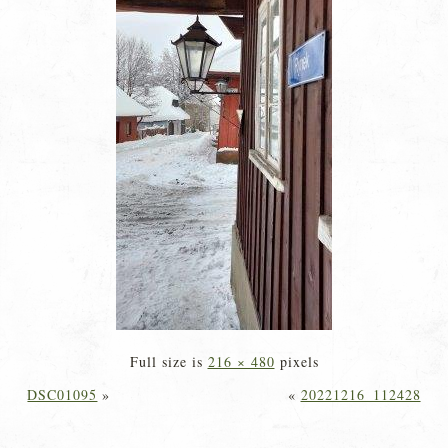
Full size is
216 × 480
pixels
DSC01095
»
«
20221216_112428