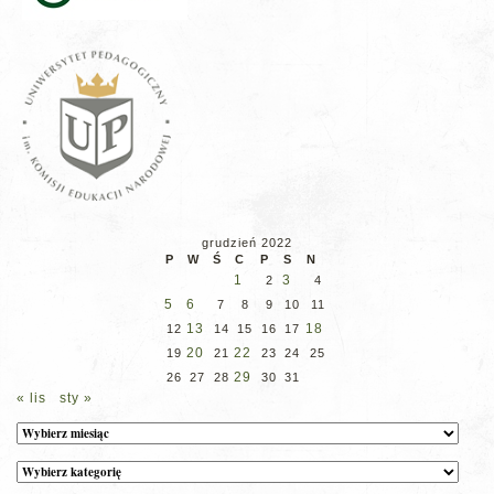
grudzień 2022
P
W
Ś
C
P
S
N
1
3
2
4
5
6
7
8
9
10
11
13
18
12
14
15
16
17
20
22
19
21
23
24
25
29
26
27
28
30
31
« lis
sty »
Archiwum
Kategorie
wpisów
na