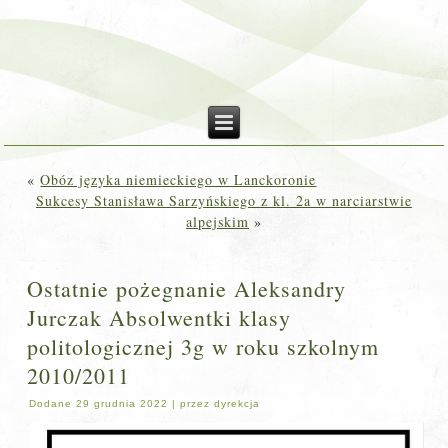
«
Obóz języka niemieckiego w Lanckoronie
Sukcesy Stanisława Sarzyńskiego z kl. 2a w narciarstwie
alpejskim
»
Ostatnie pożegnanie Aleksandry
Jurczak Absolwentki klasy
politologicznej 3g w roku szkolnym
2010/2011
Dodane
29 grudnia 2022
|
przez
dyrekcja