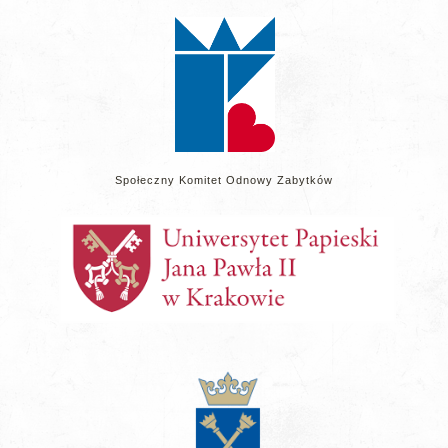
stronie
Społeczny Komitet Odnowy Zabytków