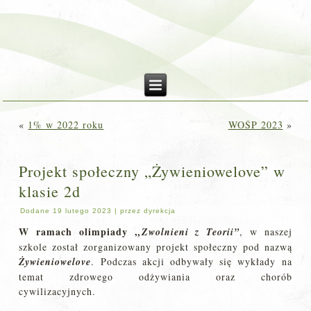
«
1% w 2022 roku
WOŚP 2023
»
Projekt społeczny „Żywieniowelove” w
klasie 2d
Dodane
19 lutego 2023
|
przez
dyrekcja
W ramach olimpiady ,
,Zwolnieni z Teorii”
, w naszej
szkole został zorganizowany projekt społeczny pod nazwą
Żywieniowelove
. Podczas akcji odbywały się wykłady na
temat zdrowego odżywiania oraz chorób
cywilizacyjnych.