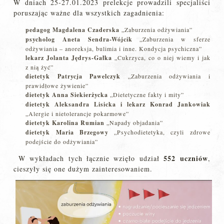
W dniach 25-27.01.2023 prelekcje prowadzili specjaliści
poruszając ważne dla wszystkich zagadnienia:
pedagog Magdalena Czaderska
„Zaburzenia odżywiania”
psycholog Aneta Sendra-Wójcik
„Zaburzenia w sferze
odżywiania – anoreksja, bulimia i inne. Kondycja psychiczna”
lekarz Jolanta Jędrys-Gałka
„Cukrzyca, co o niej wiemy i jak
z nią żyć”
dietetyk Patrycja Pawelczyk
„Zaburzenia odżywiania i
prawidłowe żywienie”
dietetyk Anna Siekierżycka
„Dietetyczne fakty i mity”
dietetyk Aleksandra Lisicka i lekarz Konrad Jankowiak
„Alergie i nietolerancje pokarmowe”
dietetyk Karolina Rumian
„Napady objadania”
dietetyk Maria Brzegowy
„Psychodietetyka, czyli zdrowe
podejście do odżywiania”
552 uczniów
W wykładach tych łącznie wzięło udział
,
cieszyły się one dużym zainteresowaniem.