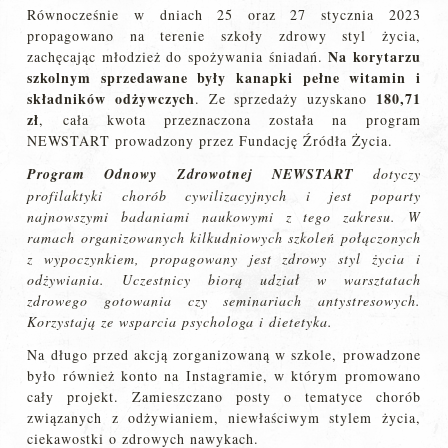
Równocześnie w dniach 25 oraz 27 stycznia 2023
propagowano na terenie szkoły zdrowy styl życia,
Na korytarzu
zachęcając młodzież do spożywania śniadań.
szkolnym sprzedawane były kanapki pełne witamin i
składników odżywczych
180,71
. Ze sprzedaży uzyskano
zł
, cała kwota przeznaczona została na program
NEWSTART prowadzony przez Fundację Źródła Życia.
Program Odnowy Zdrowotnej NEWSTART
dotyczy
profilaktyki chorób cywilizacyjnych i jest poparty
najnowszymi badaniami naukowymi z tego zakresu. W
ramach organizowanych kilkudniowych szkoleń połączonych
z wypoczynkiem, propagowany jest zdrowy styl życia i
odżywiania. Uczestnicy biorą udział w warsztatach
zdrowego gotowania czy seminariach antystresowych.
Korzystają ze wsparcia psychologa i dietetyka.
Na długo przed akcją zorganizowaną w szkole, prowadzone
było również konto na Instagramie, w którym promowano
cały projekt. Zamieszczano posty o tematyce chorób
związanych z odżywianiem, niewłaściwym stylem życia,
ciekawostki o zdrowych nawykach.