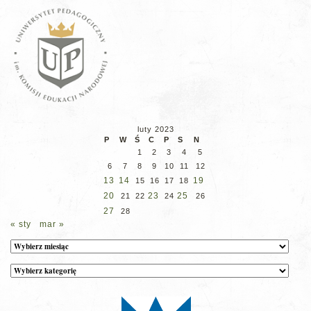
luty 2023
P
W
Ś
C
P
S
N
1
2
3
4
5
6
7
8
9
10
11
12
13
14
19
15
16
17
18
20
23
25
21
22
24
26
27
28
« sty
mar »
Archiwum
Kategorie
wpisów
na
stronie