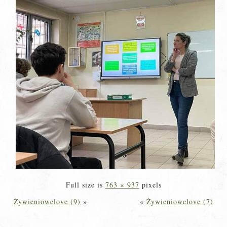
Full size is
763 × 937
pixels
Żywieniowelove (9)
»
«
Żywieniowelove (7)