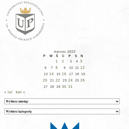
marzec 2023
P
W
Ś
C
P
S
N
1
2
5
3
4
8
12
6
7
9
10
11
14
16
13
15
17
18
19
20
22
24
26
21
23
25
30
31
27
28
29
« lut
kwi »
Archiwum
Kategorie
wpisów
na
stronie