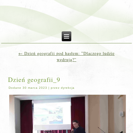
←
Dzień geografii pod hasłem: ”Dlaczego ludzie
wędrują?”
Dzień geografii_9
Dodane
30 marca 2023
|
przez
dyrekcja