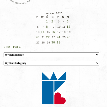
marzec 2023
P
W
Ś
C
P
S
N
1
2
5
3
4
8
12
6
7
9
10
11
14
16
13
15
17
18
19
20
22
24
26
21
23
25
30
31
27
28
29
« lut
kwi »
Archiwum
Kategorie
wpisów
na
stronie