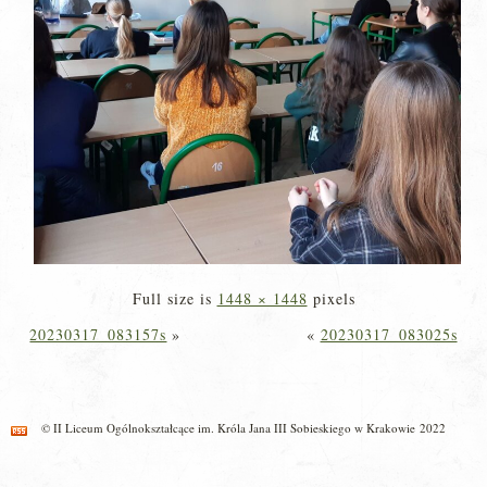
Full size is
1448 × 1448
pixels
20230317_083157s
»
«
20230317_083025s
© II Liceum Ogólnokształcące im. Króla Jana III Sobieskiego w Krakowie 2022