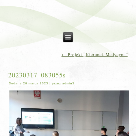
←
Projekt „Kierunek Medycyna”
20230317_083055s
Dodane
26 marca 2023
|
przez
admin3