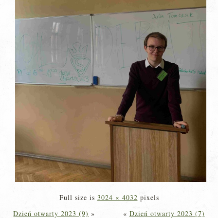
Full size is
3024 × 4032
pixels
Dzień otwarty 2023 (9)
»
«
Dzień otwarty 2023 (7)