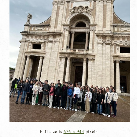
Full size is
676 × 943
pixels