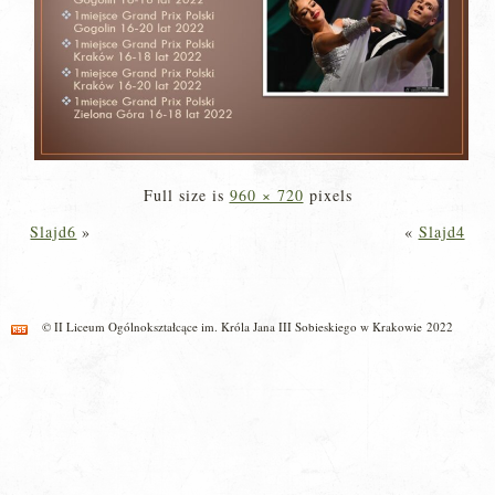
Full size is
960 × 720
pixels
Slajd6
»
«
Slajd4
© II Liceum Ogólnokształcące im. Króla Jana III Sobieskiego w Krakowie 2022