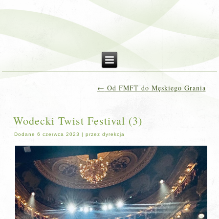
←
Od FMFT do Męskiego Grania
Wodecki Twist Festival (3)
Dodane
6 czerwca 2023
|
przez
dyrekcja