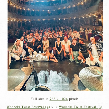
Full size is
768 × 1024
pixels
Wodecki Twist Festival (4)
»
«
Wodecki Twist Festival (3)