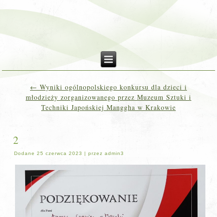
←
Wyniki ogólnopolskiego konkursu dla dzieci i
młodzieży zorganizowanego przez Muzeum Sztuki i
Techniki Japońskiej Manggha w Krakowie
2
Dodane
25 czerwca 2023
|
przez
admin3