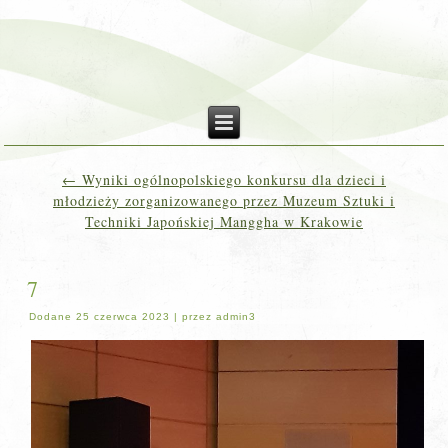
←
Wyniki ogólnopolskiego konkursu dla dzieci i
młodzieży zorganizowanego przez Muzeum Sztuki i
Techniki Japońskiej Manggha w Krakowie
7
Dodane
25 czerwca 2023
|
przez
admin3