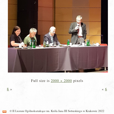
Full size is
2000 × 2000
pixels
8
»
«
6
© II Liceum Ogólnokształcące im. Króla Jana III Sobieskiego w Krakowie 2022