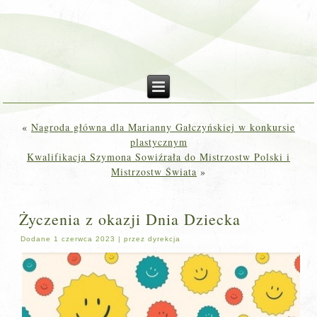
«
Nagroda główna dla Marianny Gałczyńskiej w konkursie
plastycznym
Kwalifikacja Szymona Sowiźrała do Mistrzostw Polski i
Mistrzostw Świata
»
Życzenia z okazji Dnia Dziecka
Dodane
1 czerwca 2023
|
przez
dyrekcja