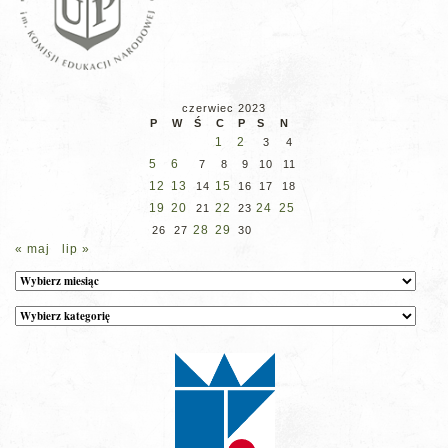
czerwiec 2023
P
W
Ś
C
P
S
N
1
2
3
4
5
6
7
8
9
10
11
12
13
15
14
16
17
18
19
20
22
24
25
21
23
28
29
26
27
30
« maj
lip »
Archiwum
Kategorie
wpisów
na
stronie