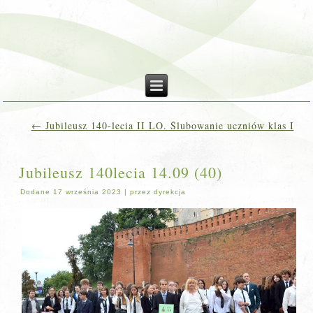
←
Jubileusz 140-lecia II LO. Ślubowanie uczniów klas I
Jubileusz 140lecia 14.09 (40)
Dodane
17 września 2023
|
przez
dyrekcja