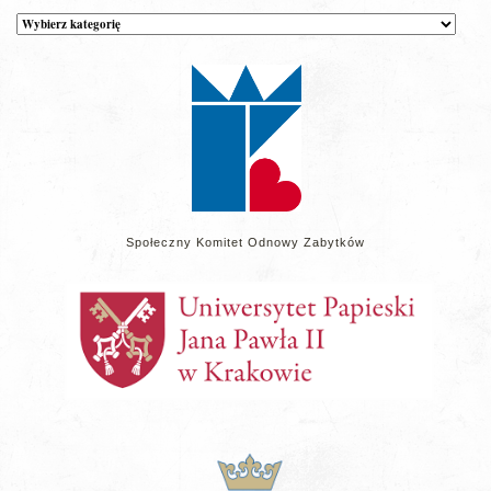
Kategorie
wpisów
na
stronie
Społeczny Komitet Odnowy Zabytków