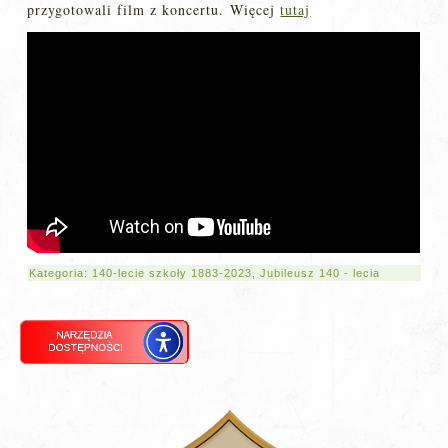
przygotowali film z koncertu.
Więcej
tutaj
Kategoria:
140-lecie szkoły 1883-2023
,
Jubileusz 140 - lecia