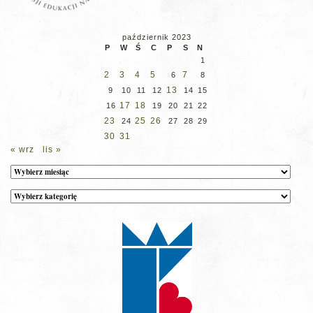
październik 2023
P
W
Ś
C
P
S
N
1
2
3
4
5
7
6
8
13
9
10
11
12
14
15
17
18
16
19
20
21
22
23
25
26
24
27
28
29
30
31
« wrz
lis »
Archiwum
Kategorie
wpisów
na
stronie