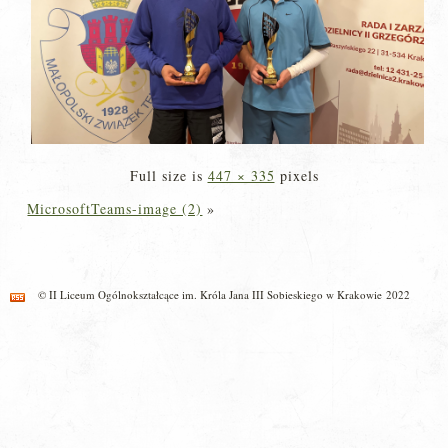
Full size is
447 × 335
pixels
MicrosoftTeams-image (2)
»
© II Liceum Ogólnokształcące im. Króla Jana III Sobieskiego w Krakowie 2022