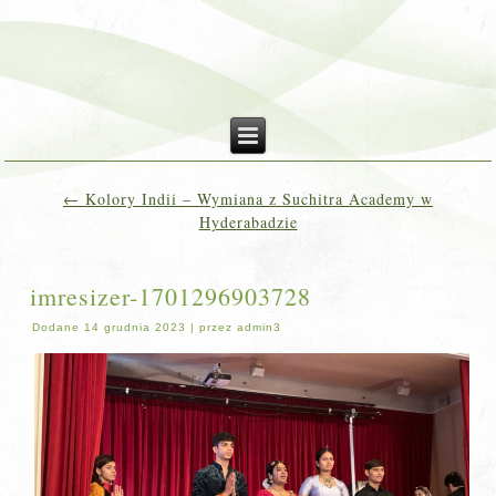
←
Kolory Indii – Wymiana z Suchitra Academy w
Hyderabadzie
imresizer-1701296903728
Dodane
14 grudnia 2023
|
przez
admin3