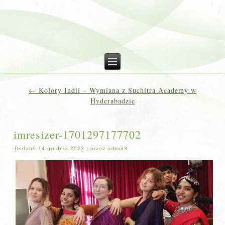
←
Kolory Indii – Wymiana z Suchitra Academy w
Hyderabadzie
imresizer-1701297177702
Dodane
14 grudnia 2023
|
przez
admin3