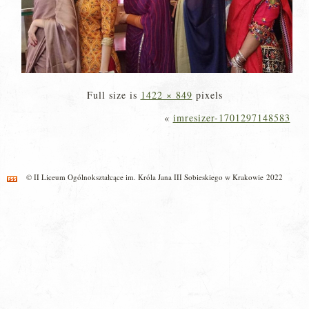
Full size is
1422 × 849
pixels
«
imresizer-1701297148583
© II Liceum Ogólnokształcące im. Króla Jana III Sobieskiego w Krakowie 2022