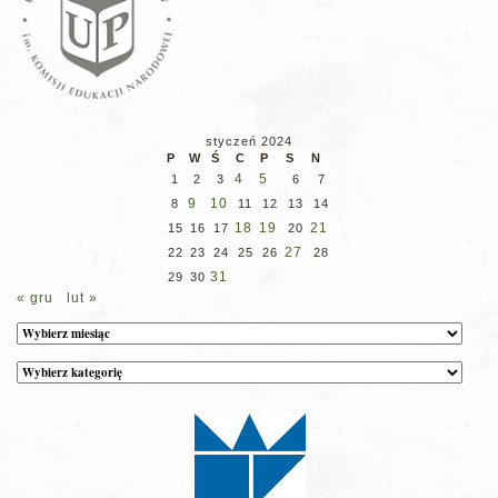
styczeń 2024
P
W
Ś
C
P
S
N
4
5
1
2
3
6
7
9
10
8
11
12
13
14
18
19
21
15
16
17
20
27
22
23
24
25
26
28
31
29
30
« gru
lut »
Archiwum
Kategorie
wpisów
na
stronie