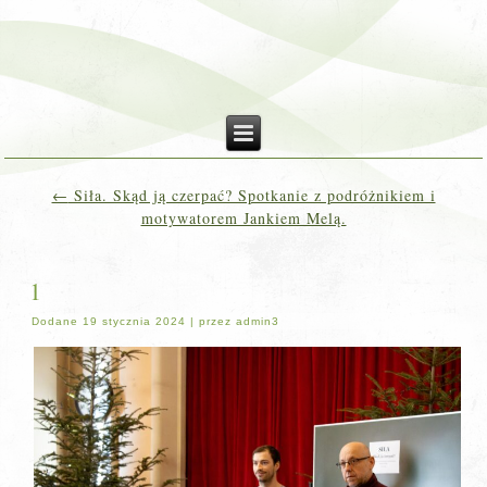
←
Siła. Skąd ją czerpać? Spotkanie z podróżnikiem i
motywatorem Jankiem Melą.
1
Dodane
19 stycznia 2024
|
przez
admin3