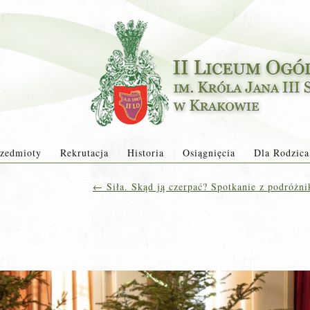
zedmioty
Rekrutacja
Historia
Osiągnięcia
Dla Rodzica
←
Siła. Skąd ją czerpać? Spotkanie z podróżn