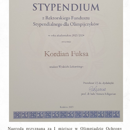
Nagroda przyznana za I miejsce w Olimpiadzie Ochrony