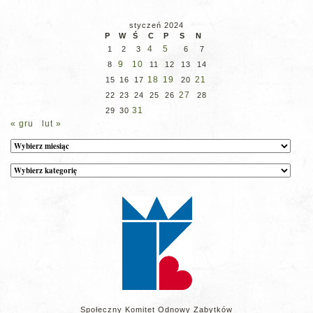
styczeń 2024
P
W
Ś
C
P
S
N
4
5
1
2
3
6
7
9
10
8
11
12
13
14
18
19
21
15
16
17
20
27
22
23
24
25
26
28
31
29
30
« gru
lut »
Archiwum
Kategorie
wpisów
na
stronie
Społeczny Komitet Odnowy Zabytków