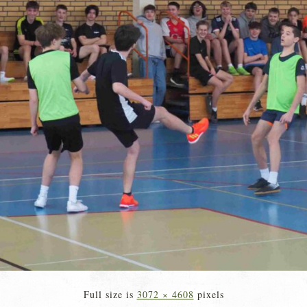
Full size is
3072 × 4608
pixels