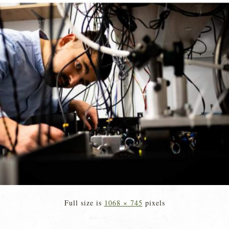
Full size is
1068 × 745
pixels