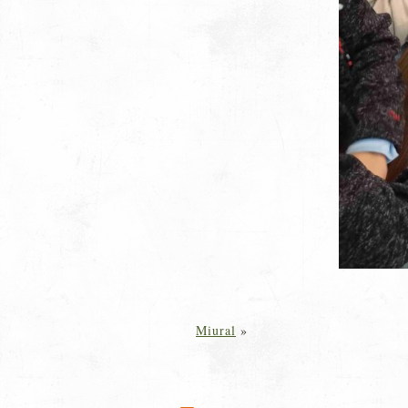
Miural
»