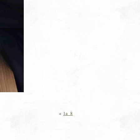
«
1a_8