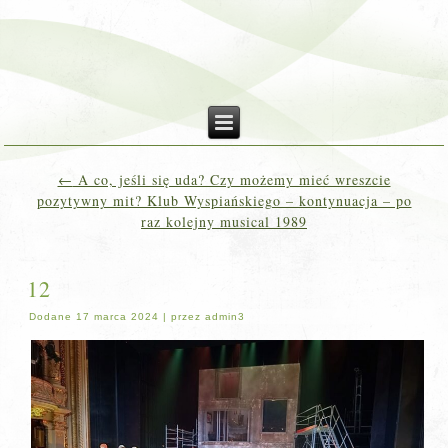
←
A co, jeśli się uda? Czy możemy mieć wreszcie
pozytywny mit? Klub Wyspiańskiego – kontynuacja – po
raz kolejny musical 1989
12
Dodane
17 marca 2024
|
przez
admin3