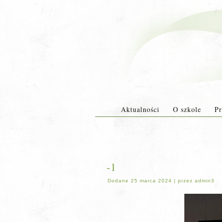
Aktualności
O szkole
Pr
-1
Dodane
25 marca 2024
|
przez
admin3