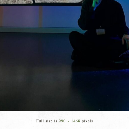
Full size is
990 × 1468
pixels