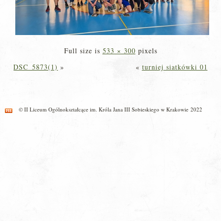
Full size is
533 × 300
pixels
DSC_5873(1)
»
«
turniej siatkówki 01
© II Liceum Ogólnokształcące im. Króla Jana III Sobieskiego w Krakowie 2022