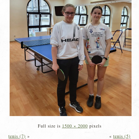
Full size is
1500 × 2000
pixels
tenis (7)
»
«
tenis (5)