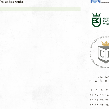
Do zobaczenia!
sierpie
P
W
Ś
C
4
5
6
7
11
12
13
14
18
19
20
21
25
26
27
28