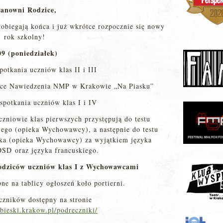
anowni Rodzice,
dobiegają końca i już wkrótce rozpocznie się nowy
rok szkolny!
09 (poniedziałek)
potkania uczniów klas II i III
ice Nawiedzenia NMP w Krakowie „Na Piasku”
spotkania uczniów klas I i IV
niowie klas pierwszych przystępują do testu
iego (opieka Wychowawcy), a następnie do testu
yka (opieka Wychowawcy) za wyjątkiem języka
SD oraz języka francuskiego.
odziców uczniów klas I z Wychowawcami
ne na tablicy ogłoszeń koło portierni.
zników dostępny na stronie
bieski.krakow.pl/podreczniki/