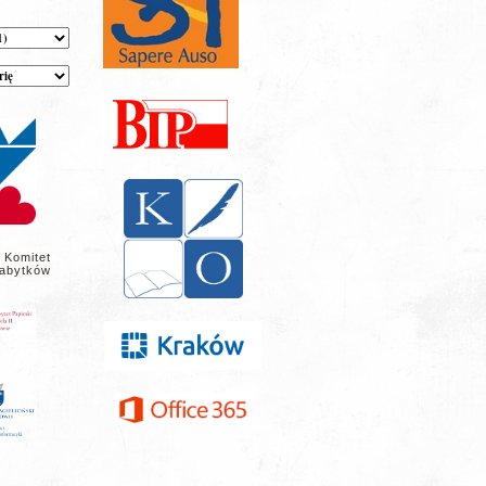
 Komitet
abytków