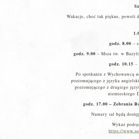
Sz
Wakacje, choć tak piękne, powoli 
1.
godz. 8.00
– s
godz.
9.00
– Msza św. w Bazyl
godz. 10.15
– 
Po spotkaniu z Wychowawcą ucz
poziomującego z języka angielsk
poziomującego z drugiego jęz
niemieckiego D
godz.
17.00 – Zebrania R
Numery sal będą dostęp
Wykaz podręc
https://www.so