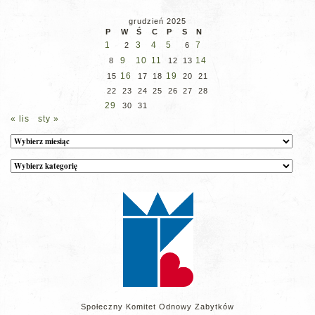
grudzień 2025
P
W
Ś
C
P
S
N
1
3
4
5
7
2
6
9
10
11
14
8
12
13
16
19
15
17
18
20
21
22
23
24
25
26
27
28
29
30
31
« lis
sty »
Archiwum
Kategorie
wpisów
na
stronie
Społeczny Komitet Odnowy Zabytków