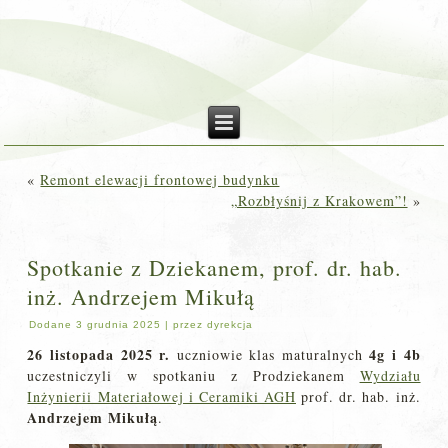
«
Remont elewacji frontowej budynku
„Rozbłyśnij z Krakowem”!
»
Spotkanie z Dziekanem, prof. dr. hab.
inż. Andrzejem Mikułą
Dodane
3 grudnia 2025
|
przez
dyrekcja
26 listopada 2025 r.
4g i 4b
uczniowie klas maturalnych
uczestniczyli w spotkaniu z Prodziekanem
Wydziału
Inżynierii Materiałowej i Ceramiki AGH
prof. dr. hab. inż.
Andrzejem Mikułą
.