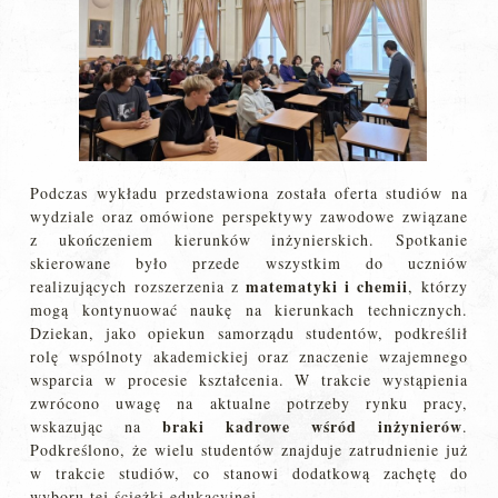
Podczas wykładu przedstawiona została oferta studiów na
wydziale oraz omówione perspektywy zawodowe związane
z ukończeniem kierunków inżynierskich. Spotkanie
skierowane było przede wszystkim do uczniów
matematyki i chemii
realizujących rozszerzenia z
, którzy
mogą kontynuować naukę na kierunkach technicznych.
Dziekan, jako opiekun samorządu studentów, podkreślił
rolę wspólnoty akademickiej oraz znaczenie wzajemnego
wsparcia w procesie kształcenia. W trakcie wystąpienia
zwrócono uwagę na aktualne potrzeby rynku pracy,
braki kadrowe wśród inżynierów
wskazując na
.
Podkreślono, że wielu studentów znajduje zatrudnienie już
w trakcie studiów, co stanowi dodatkową zachętę do
wyboru tej ścieżki edukacyjnej.