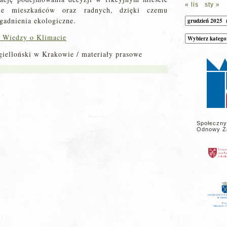
« lis
sty »
le mieszkańców oraz radnych, dzięki czemu
Archiwum
gadnienia ekologiczne.
 Wiedzy o Klimacie
Kategorie
wpisów
na
gielloński w Krakowie / materiały prasowe
stronie
Społeczny
Odnowy Z