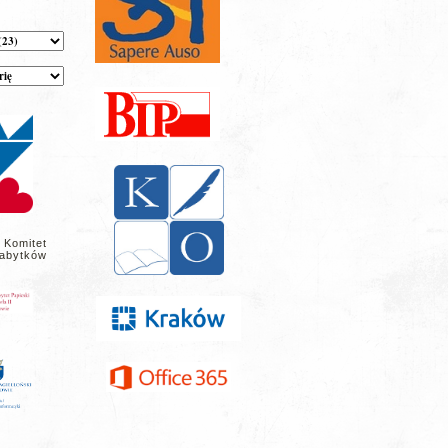
 Komitet
abytków