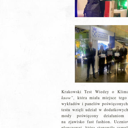
Krakowski Test Wiedzy o Klimac
know”,
która miała miejsce teg
wykładów i panelów poświęconych
testu wzięli udział w dodatkowych
mody poświęcony działaniom 
na zjawisko fast fashion. Ucznio
planszowej, która stanowiła symu