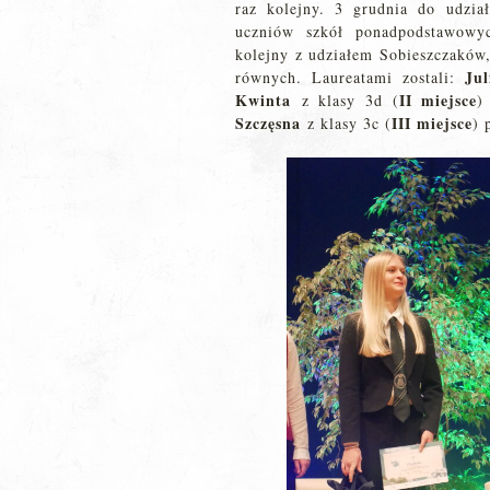
raz kolejny. 3 grudnia do udzi
uczniów szkół ponadpodstawowy
kolejny z udziałem Sobieszczaków,
Ju
równych. Laureatami zostali:
Kwinta
II miejsce
z klasy 3d (
)
Szczęsna
III miejsce
z klasy 3c (
) 