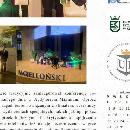
ie tradycyjnie zainaugurował konferencję
„e-
grudzie
P
W
Ś
C
o samego dnia w Audytorium Maximum. Oprócz
1
3
4
2
 zagadnieniom związanym z klimatem, uczestnicy
9
10
11
8
 wydarzeniach specjalnych, takich jak np. pokaz
16
15
17
1
proekologicznym i krytycznemu spojrzeniu
22
23
24
2
wie mieli również okazję uczestniczenia w grze
29
30
31
lację podejmowania decyzji w fikcyjnym mieście