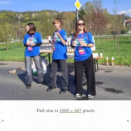
Full size is
1000 × 667
pixels
)
»
«