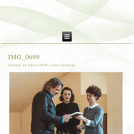
IMG_0699
Dodane
14 marca 2018
|
przez
dyrekcja