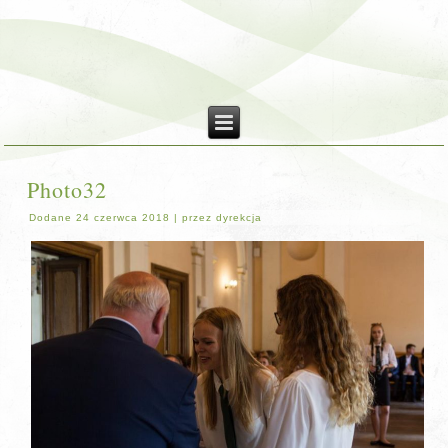
Photo32
Dodane
24 czerwca 2018
|
przez
dyrekcja