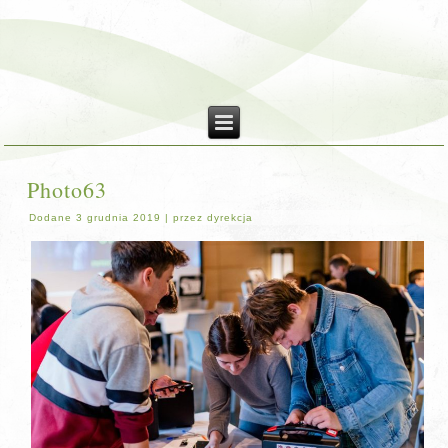
Photo63
Dodane
3 grudnia 2019
|
przez
dyrekcja