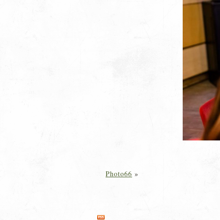
Photo66
»