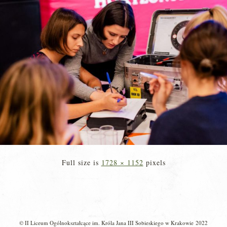
Full size is
1728 × 1152
pixels
© II Liceum Ogólnokształcące im. Króla Jana III Sobieskiego w Krakowie 2022