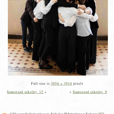
Full size is
3054 × 3914
pixels
Samorząd szkolny_12
»
«
Samorząd szkolny_9
© II Liceum Ogólnokształcące im. Króla Jana III Sobieskiego w Krakowie 2022