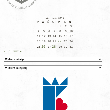
sierpień 2014
P
W
Ś
C
P
S
N
1
2
3
4
5
6
7
8
9
10
11
12
13
14
15
16
17
22
18
19
20
21
23
24
26
28
25
27
29
30
31
« lip
wrz »
Archiwum
Kategorie
wpisów
na
stronie