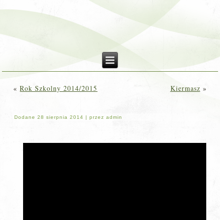
«
Rok Szkolny 2014/2015
Kiermasz
»
Dodane
28 sierpnia 2014
|
przez
admin