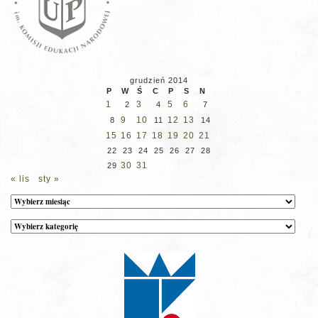
grudzień 2014
P
W
Ś
C
P
S
N
1
3
5
6
2
4
7
9
10
12
13
8
11
14
15
16
17
18
19
20
21
22
23
24
25
26
27
28
30
31
29
« lis
sty »
Archiwum
Kategorie
wpisów
na
stronie