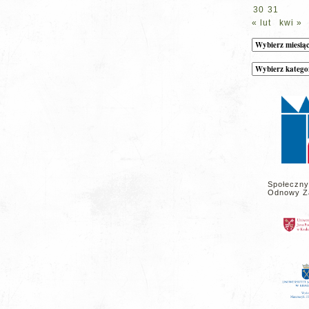
30
31
« lut
kwi »
Archiwum
Kategorie
wpisów
na
stronie
Społeczny
Odnowy Z