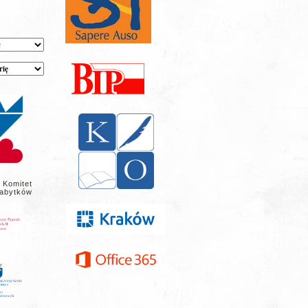
 Komitet
abytków